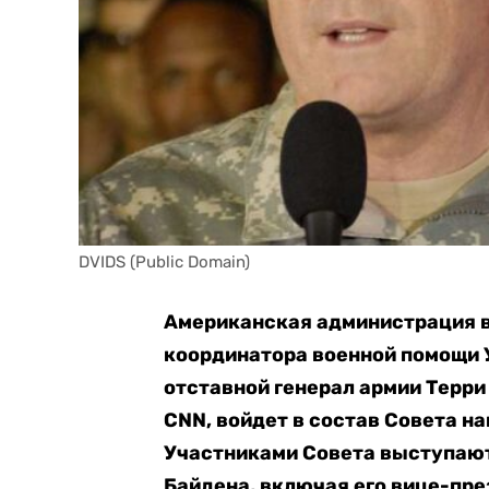
DVIDS (Public Domain)
Американская администрация 
координатора военной помощи У
отставной генерал армии Терри
CNN, войдет в состав Совета н
Участниками Совета выступаю
Байдена, включая его вице-пре