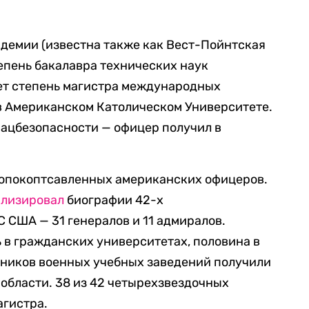
адемии (известна также как Вест-Пойнтская
тепень бакалавра технических наук
еет степень магистра международных
 в Американском Католическом Университете.
нацбезопасности — офицер получил в
сопокоптсавленных американских офицеров.
ализировал
биографии 42-х
 США — 31 генералов и 11 адмиралов.
 в гражданских университетах, половина в
кников военных учебных заведений получили
 области. 38 из 42 четырехзвездочных
агистра.