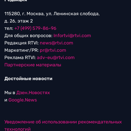
115280, г. Москва, ул. Ленинская слобода,
д. 26, этаж 2
тел:
+7 (499) 579-86-96
Для общих вопросов:
Infortvi@rtvi.com
Редакция RTVI:
news@rtvi.com
Маркетинг/PR:
pr@rtvi.com
Реклама RTVI:
adv-eu@rtvi.com
Партнерские материалы
Достойные новости
Мы в
Дзен.Новостях
и
Google.News
Уведомление об использовании рекомендательных
технологий