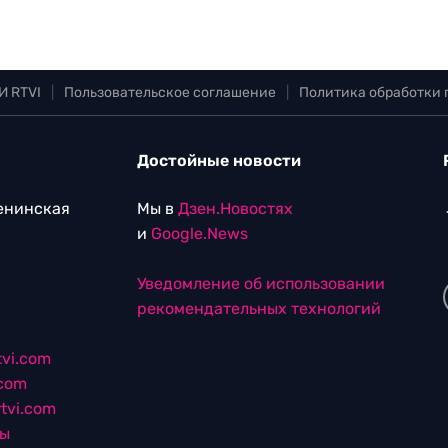
И RTVI
|
Пользовательское соглашение
|
Политика обработки
Достойные новости
Ленинская
Мы в
Дзен.Новостях
и
Google.News
Уведомление об использовании
рекомендательных технологий
vi.com
.com
tvi.com
лы