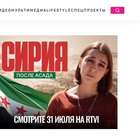
ИДЕО
МУЛЬТИМЕДИА
LIFESTYLE
СПЕЦПРОЕКТЫ