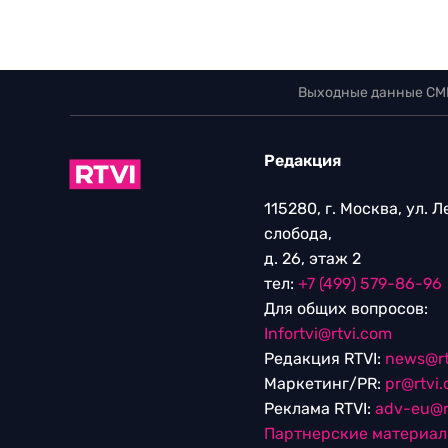
Выходные данные СМ
Редакция
115280, г. Москва, ул. 
слобода,
д. 26, этаж 2
тел:
+7 (499) 579-86-96
Для общих вопросов:
Infortvi@rtvi.com
Редакция RTVI:
news@rt
Маркетинг/PR:
pr@rtvi
Реклама RTVI:
adv-eu@r
Партнерские материа