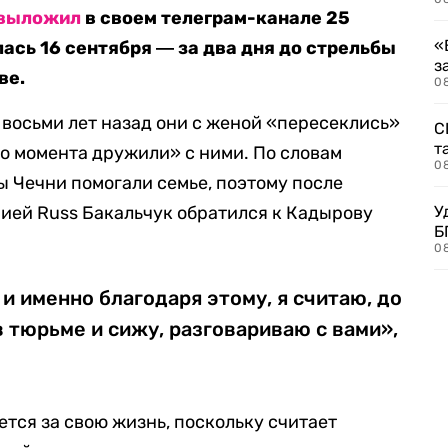
выложил
в своем телеграм-канале 25
«
ась 16 сентября ― за два дня до стрельбы
з
ве.
08
 восьми лет назад они с женой «пересеклись»
С
т
го момента дружили» с ними. По словам
0
ы Чечни помогали семье, поэтому после
нией Russ Бакальчук обратился к Кадырову
У
Б
0
и именно благодаря этому, я считаю, до
 в тюрьме и сижу, разговариваю с вами»,
ется за свою жизнь, поскольку считает