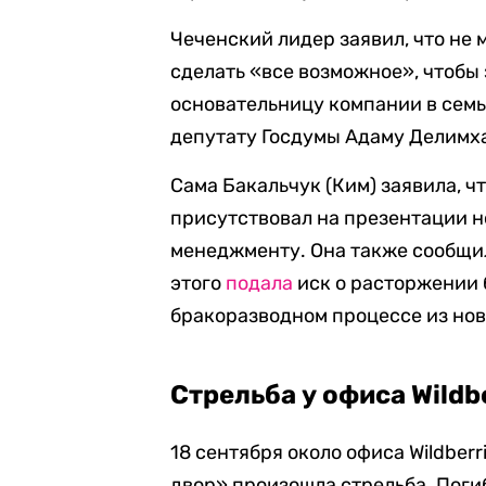
Чеченский лидер заявил, что не 
сделать «все возможное», чтобы 
основательницу компании в семь
депутату Госдумы Адаму Делимх
Сама Бакальчук (Ким) заявила, ч
присутствовал на презентации 
менеджменту. Она также сообщила
этого
подала
иск о расторжении 
бракоразводном процессе из нов
Стрельба у офиса Wildb
18 сентября около офиса Wildber
двор» произошла стрельба. Пог