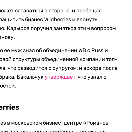
может оставаться в стороне, и пообещал
защитить бизнес Wildberries и вернуть
ю. Кадыров поручил заняться этим вопросом
анову.
то ее муж знал об объединении WB с Russ и
новой структуры объединенной компании топ-
, что разводится с супругом, и вскоре после
брака. Бакальчук
утверждает
, что узнал о
остей.
erries
ries в московском бизнес-центре «Романов
ибли два охранника компании — уроженцы