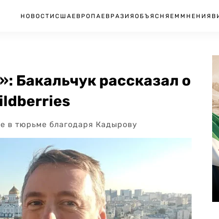
НОВОСТИ
США
ЕВРОПА
ЕВРАЗИЯ
ОБЪЯСНЯЕМ
МНЕНИЯ
В
»: Бакальчук рассказал о
ldberries
не в тюрьме благодаря Кадырову