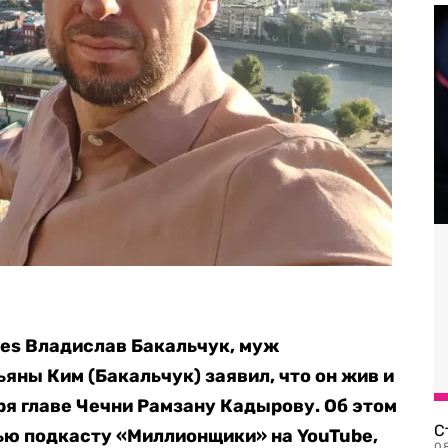
ies Владислав Бакальчук, муж
яны Ким (Бакальчук) заявил, что он жив и
ря главе Чечни Рамзану Кадырову. Об этом
С
ью подкасту «Миллионщики» на YouTube,
08