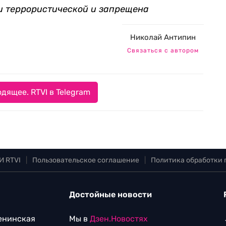
и террористической и запрещена
Николай Антипин
Связаться с автором
дящее. RTVI в Telegram
И RTVI
|
Пользовательское соглашение
|
Политика обработки
Достойные новости
Ленинская
Мы в
Дзен.Новостях