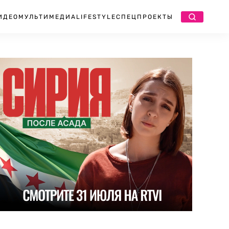
ИДЕО
МУЛЬТИМЕДИА
LIFESTYLE
СПЕЦПРОЕКТЫ