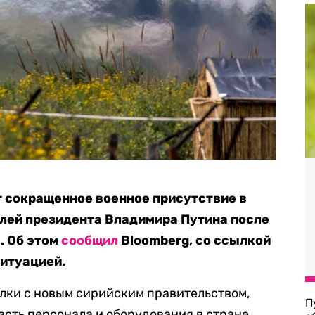
ит сокращенное военное присутствие в
лей президента Владимира Путина после
. Об этом
сообщил
Bloomberg, со ссылкой
ситуацией.
лки с новым сирийским правительством,
П
асть персонала и оборудования в стране,