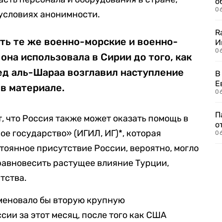
о
06
 условиях анонимности.
R
ть те же военно-морские и военно-
И
0
она использовала в Сирии до того, как
д аль-Шараа возглавил наступление
В
Е
 в материале.
06
П
, что Россия также может оказать помощь в
о
е государство» (ИГИЛ, ИГ)*, которая
06
тоянное присутствие России, вероятно, могло
равновесить растущее влияние Турции,
тства.
меновало бы вторую крупную
ии за этот месяц, после того как США