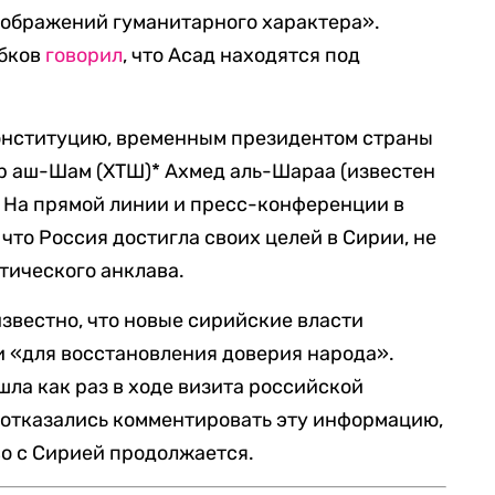
оображений гуманитарного характера».
ябков
говорил
, что Асад находятся под
онституцию, временным президентом страны
р аш-Шам (ХТШ)* Ахмед аль-Шараа (известен
 На прямой линии и пресс-конференции в
, что Россия достигла своих целей в Сирии, не
тического анклава.
известно, что новые сирийские власти
 «для восстановления доверия народа».
шла как раз в ходе визита российской
е отказались комментировать эту информацию,
во с Сирией продолжается.