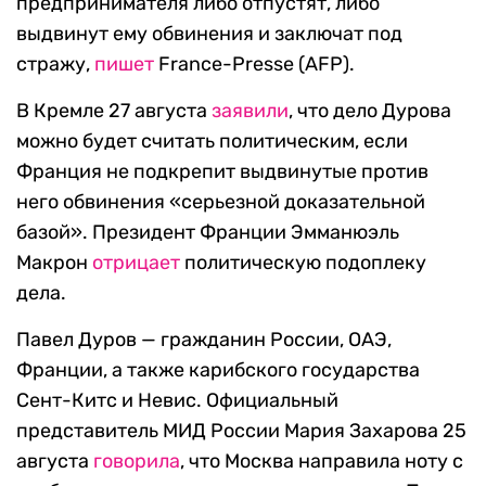
предпринимателя либо отпустят, либо
выдвинут ему обвинения и заключат под
стражу,
пишет
France-Presse (AFP).
В Кремле 27 августа
заявили
, что дело Дурова
можно будет считать политическим, если
Франция не подкрепит выдвинутые против
него обвинения «серьезной доказательной
базой». Президент Франции Эмманюэль
Макрон
отрицает
политическую подоплеку
дела.
Павел Дуров — гражданин России, ОАЭ,
Франции, а также карибского государства
Сент-Китс и Невис. Официальный
представитель МИД России Мария Захарова 25
августа
говорила
, что Москва направила ноту с