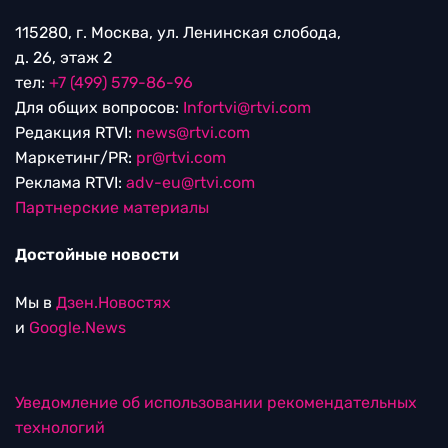
115280, г. Москва, ул. Ленинская слобода,
д. 26, этаж 2
тел:
+7 (499) 579-86-96
Для общих вопросов:
Infortvi@rtvi.com
Редакция RTVI:
news@rtvi.com
Маркетинг/PR:
pr@rtvi.com
Реклама RTVI:
adv-eu@rtvi.com
Партнерские материалы
Достойные новости
Мы в
Дзен.Новостях
и
Google.News
Уведомление об использовании рекомендательных
технологий