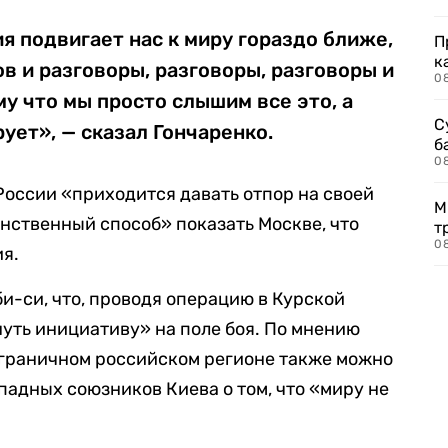
ия подвигает нас к миру гораздо ближе,
П
к
в и разговоры, разговоры, разговоры и
0
му что мы просто слышим все это, а
С
ует», — сказал Гончаренко.
б
0
России «приходится давать отпор на своей
М
инственный способ» показать Москве, что
т
0
ия.
би-си, что, проводя операцию в Курской
нуть инициативу» на поле боя. По мнению
играничном российском регионе также можно
падных союзников Киева о том, что «миру не