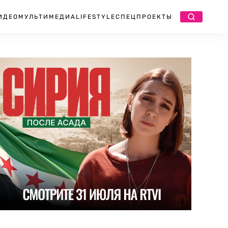
ИДЕО
МУЛЬТИМЕДИА
LIFESTYLE
СПЕЦПРОЕКТЫ