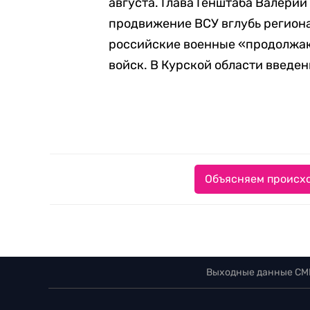
августа. Глава Генштаба Валерий
продвижение ВСУ вглубь региона
российские военные «продолжаю
войск. В Курской области введ
Объясняем происхо
Выходные данные СМ