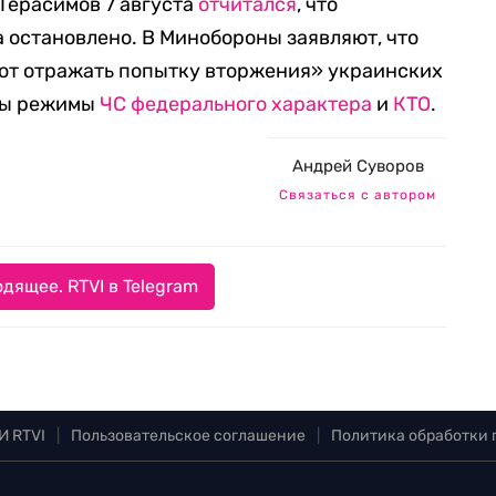
 Герасимов 7 августа
отчитался
, что
 остановлено. В Минобороны заявляют, что
т отражать попытку вторжения» украинских
ены режимы
ЧС федерального характера
и
КТО
.
Андрей Суворов
Связаться с автором
дящее. RTVI в Telegram
И RTVI
|
Пользовательское соглашение
|
Политика обработки