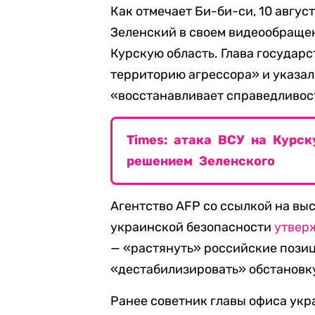
Как отмечает Би-би-си, 10 авгу
Зеленский в своем видеообраще
Курскую область. Глава государ
территорию агрессора» и указал
«восстанавливает справедливост
Times: атака ВСУ на Курс
решением Зеленского
Агентство AFP со ссылкой на вы
украинской безопасности
утвер
— «растянуть» российские позиц
«дестабилизировать» обстановку
Ранее советник главы офиса ук