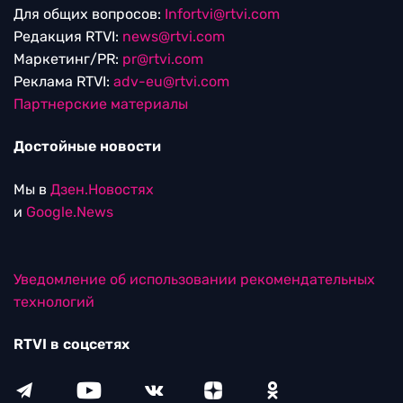
Для общих вопросов:
Infortvi@rtvi.com
Редакция RTVI:
news@rtvi.com
Маркетинг/PR:
pr@rtvi.com
Реклама RTVI:
adv-eu@rtvi.com
Партнерские материалы
Достойные новости
Мы в
Дзен.Новостях
и
Google.News
Уведомление об использовании рекомендательных
технологий
RTVI в соцсетях