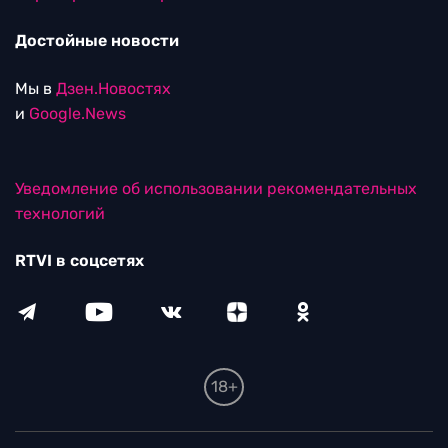
Достойные новости
Мы в
Дзен.Новостях
и
Google.News
Уведомление об использовании рекомендательных
технологий
RTVI в соцсетях
18+