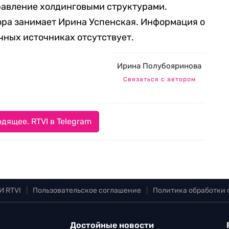
равление холдинговыми структурами.
ора занимает Ирина Успенская. Информация о
чных источниках отсутствует.
Ирина Полубояринова
Связаться с автором
дящее. RTVI в Telegram
И RTVI
|
Пользовательское соглашение
|
Политика обработки
Достойные новости