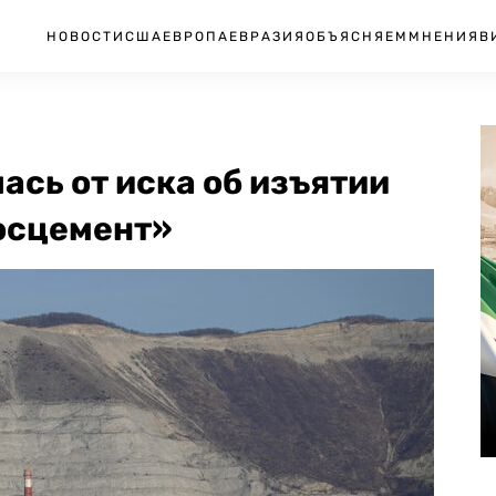
НОВОСТИ
США
ЕВРОПА
ЕВРАЗИЯ
ОБЪЯСНЯЕМ
МНЕНИЯ
В
ась от иска об изъятии
осцемент»