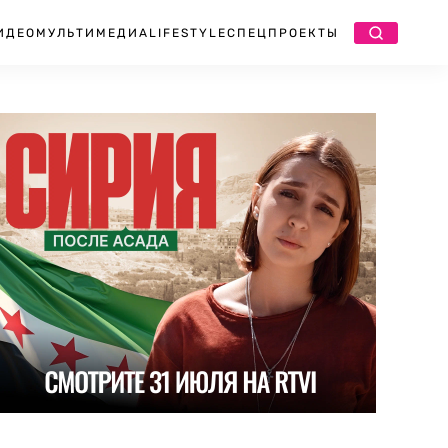
ИДЕО
МУЛЬТИМЕДИА
LIFESTYLE
СПЕЦПРОЕКТЫ