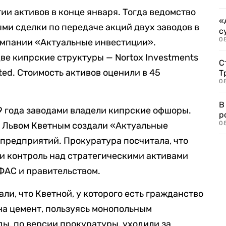
ии активов в конце января. Тогда ведомство
«
ми сделки по передаче акций двух заводов в
с
08
омпании «Актуальные инвестиции».
ве кипрские структуры — Nortox Investments
С
ited. Стоимость активов оценили в 45
Т
08
В
19 года заводами владели кипрские офшоры.
р
08
м Львом Кветным создали «Актуальные
 предприятий. Прокуратура посчитала, что
и контроль над стратегическими активами
 ФАС и правительством.
али, что Кветной, у которого есть гражданство
на цемент, пользуясь монопольным
ы, по версии прокуратуры, уходили за