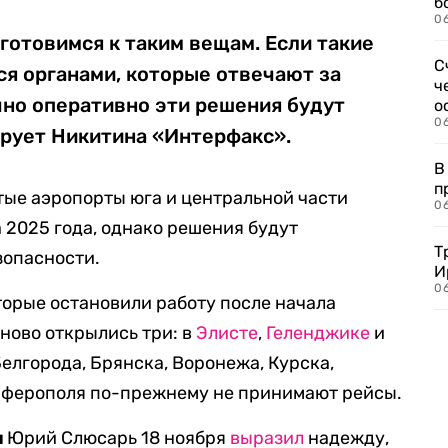
б
0
 готовимся к таким вещам. Если такие
С
я органами, которые отвечают за
ч
чно оперативно эти решения будут
о
0
ирует Никитина «Интерфакс».
В
п
тые аэропорты юга и центральной части
0
 2025 года, однако решения будут
Т
зопасности.
И
06
торые остановили работу после начала
ново открылись три: в
Элисте
,
Геленджике
и
Белгорода, Брянска, Воронежа, Курска,
мферополя по-прежнему не принимают рейсы.
и
Юрий Слюсарь 18 ноября
выразил
надежду,