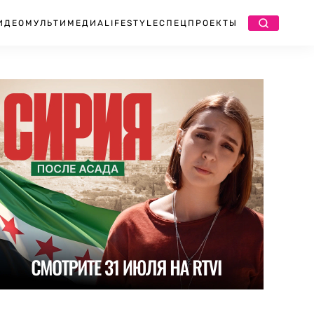
ИДЕО
МУЛЬТИМЕДИА
LIFESTYLE
СПЕЦПРОЕКТЫ