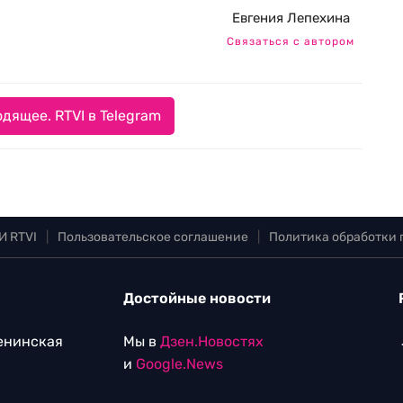
Евгения Лепехина
Связаться с автором
дящее. RTVI в Telegram
И RTVI
|
Пользовательское соглашение
|
Политика обработки
Достойные новости
Ленинская
Мы в
Дзен.Новостях
и
Google.News