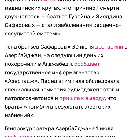
медицинских кругах, что причиной смерти
двух человек — братьев Гусейна и Зияддина
Сафаровых — стали заболевания сердечно-
сосудистой системы.
Тела братьев Сафаровых 30 июня
доставили
в
Азербайджан, на следующий день их
похоронили в Агджабеди,
сообщает
государственное информагентство
«Азертадж». Перед этим тела обследовала
специальная комиссия судмедэкспертов и
патологоанатомов и
пришла к выводу
, что
братья «погибли в результате жестоких
избиений».
Генпрокуроратура Азербайджана 1 июля
возбудила
уголовное дело по нескольким