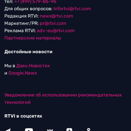
тел:
+7 (499) 579-86-96
Для общих вопросов:
Infortvi@rtvi.com
Редакция RTVI:
news@rtvi.com
Маркетинг/PR:
pr@rtvi.com
Реклама RTVI:
adv-eu@rtvi.com
Партнерские материалы
Достойные новости
Мы в
Дзен.Новостях
и
Google.News
Уведомление об использовании рекомендательных
технологий
RTVI в соцсетях