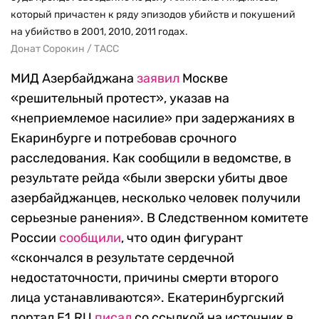
который причастен к ряду эпизодов убийств и покушений
на убийство в 2001, 2010, 2011 годах.
Донат Сорокин / ТАСС
МИД Азербайджана
заявил
Москве
«решительный протест», указав на
«неприемлемое насилие» при задержаниях в
Екаринбурге и потребовав срочного
расследования. Как сообщили в ведомстве, в
результате рейда «были зверски убиты двое
азербайджанцев, несколько человек получили
серьезные ранения». В Следственном комитете
России
сообщили
, что один фигурант
«скончался в результате сердечной
недостаточности, причины смерти второго
лица устанавливаются». Екатеринбургский
портал E1.RU
писал
со ссылкой на источник в