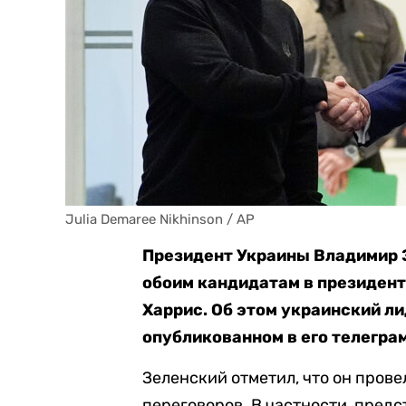
Julia Demaree Nikhinson / AP
Президент Украины Владимир 
обоим кандидатам в президен
Харрис. Об этом украинский л
опубликованном в его телегра
Зеленский отметил, что он про
переговоров. В частности, пред