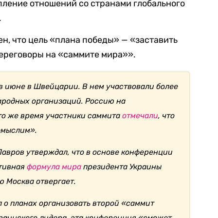
пление отношений со странами глобального
.
, что цель «плана победы» — «заставить
ереговоры на «саммите мира»».
в июне в Швейцарии. В нем участвовали более
ародных организаций. Россию на
то же время участники саммита
отмечали
, что
емыслим».
Лавров утверждал, что в основе конференции
ативная
формула мира
президента Украины
ю Москва отвергает.
л о планах организовать второй «саммит
краинского лидера, эта конференция «сможет