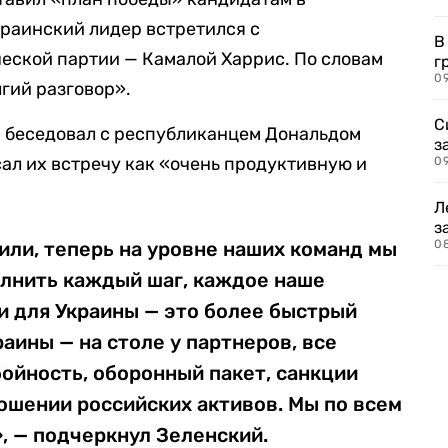
раинский лидер встретился с
В
еской партии — Камалой Харрис. По словам
г
09
лгий разговор».
С
с беседовал с республиканцем Дональдом
з
ал их встречу как «очень продуктивную и
0
Л
з
ли, теперь на уровне наших команд мы
0
олнить каждый шаг, каждое наше
и для Украины — это более быстрый
аины — на столе у партнеров, все
ойность, оборонный пакет, санкции
ношении российских активов. Мы по всем
, — подчеркнул Зеленский.