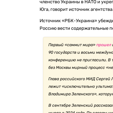
членство Украины в НАТО и укре
Юга, говорит источник агентства
Источник «РБК-Украина» убежден
Россию вести содержательные п
Первый «саммит мира»
прошел
90 государств и восьми междун
конференцию не пригласили. В 
без Москвы мирный процесс «н
Глава российского МИД Сергей 
лежит «исключительно ультим
Владимира Зеленского», котору
В сентябре Зеленский рассказа
мира» в 2024 года. По словам у