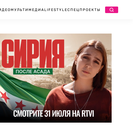
ИДЕО
МУЛЬТИМЕДИА
LIFESTYLE
СПЕЦПРОЕКТЫ