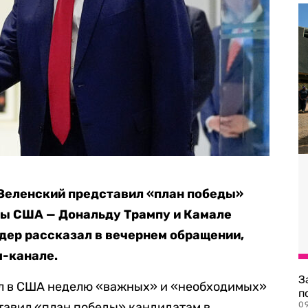
Зеленский представил «план победы»
ты США — Дональду Трампу и Камале
идер рассказал в вечернем обращении,
м-канале.
З
вел в США неделю «важных» и «необходимых»
п
ставил «план победы» кандидатам в
0