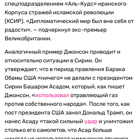
спецподразделением «Аль-Кудс» иранского
Корпуса стражей исламской революции
(КСИР). «Дипломатический мир был вне себя от
радости», — подчеркнул экс-премьер
Великобритании.
Аналогичный пример Джонсон приводит и
относительно ситуации в Сирии. Он
утверждает, что в период правления Барака
Обамы США «ничего» не делали с президентом
Сирии Башаром Асадом, который, как пишет
Джонсон, «
использовал
отравляющий газ
против собственного народа». После того, как
пост президента США занял Дональд Трамп, он
нанес Асаду «такой сильный
удар
и уничтожил
столько его самолетов, что Асад больше
никогда не использовал химическое оружие»,