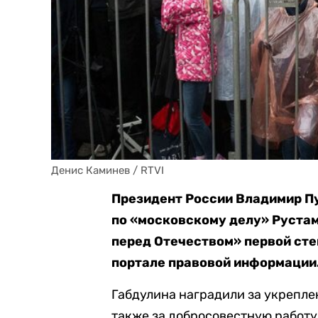
Денис Каминев / RTVI
Президент России Владимир Пу
по «московскому делу» Рустам
перед Отечеством» первой сте
портале правовой информации
Габдулина наградили за укрепле
также за добросовестную работу