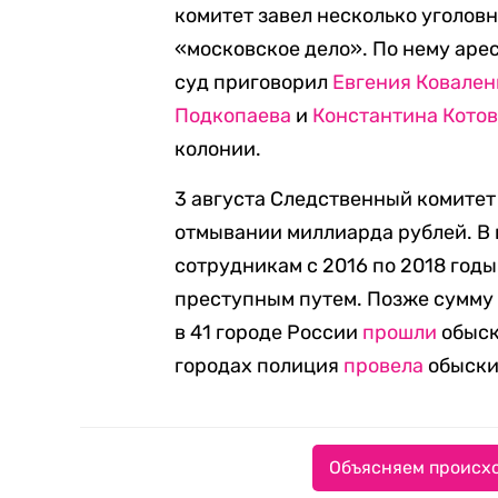
комитет завел несколько уголов
«московское дело». По нему арес
суд приговорил
Евгения Ковален
Подкопаева
и
Константина Кото
колонии.
3 августа Следственный комите
отмывании миллиарда рублей. В в
сотрудникам с 2016 по 2018 год
преступным путем. Позже сумму 
в 41 городе России
прошли
обыск
городах полиция
провела
обыски
Объясняем происхо