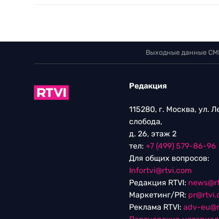
Выходные данные СМ
Редакция
115280, г. Москва, ул. 
слобода,
д. 26, этаж 2
тел:
+7 (499) 579-86-96
Для общих вопросов:
Infortvi@rtvi.com
Редакция RTVI:
news@rt
Маркетинг/PR:
pr@rtvi
Реклама RTVI:
adv-eu@r