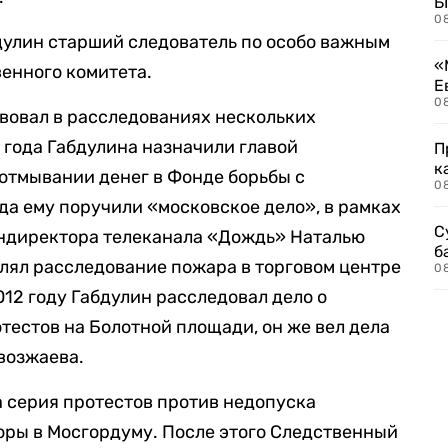
Б
0
бдулин старший следователь по особо важным
«
енного комитета.
Е
0
твовал в расследованиях нескольких
 года Габдулина назначили главой
П
к
 отмывании денег в Фонде борьбы с
0
ода ему поручили «московское дело», в рамках
С
ендиректора телеканала «Дождь» Наталью
б
влял расследование пожара в торговом центре
0
12 году Габдулин расследовал дело о
тестов на Болотной площади, он же вел дела
возжаева.
а серия протестов против недопуска
оры в Мосгордуму. После этого Следственный