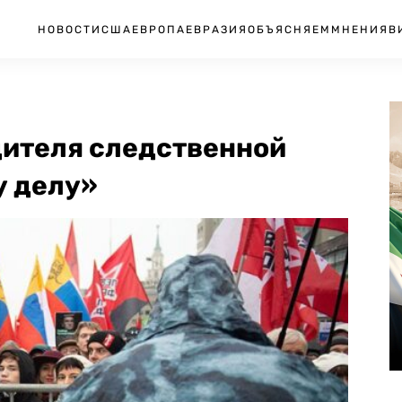
НОВОСТИ
США
ЕВРОПА
ЕВРАЗИЯ
ОБЪЯСНЯЕМ
МНЕНИЯ
В
дителя следственной
у делу»