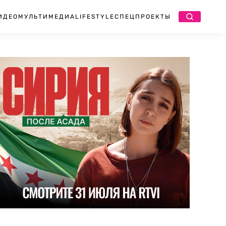
ИДЕО
МУЛЬТИМЕДИА
LIFESTYLE
СПЕЦПРОЕКТЫ