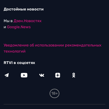
Достойные новости
Мы в
Дзен.Новостях
и
Google.News
Уведомление об использовании рекомендательных
технологий
RTVI в соцсетях
18+