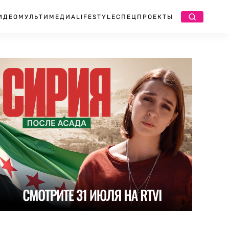
ИДЕО
МУЛЬТИМЕДИА
LIFESTYLE
СПЕЦПРОЕКТЫ