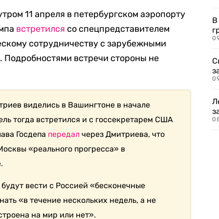
тром 11 апреля в петербургском аэропорту
В
ампа
встретился
со спецпредставителем
г
09
ескому сотрудничеству с зарубежными
 Подробностями встречи стороны не
С
з
0
Л
риев виделись в Вашингтоне в начале
з
ель тогда встретился и с госсекретарем США
0
лава Госдепа
передал
через Дмитриева, что
Москвы «реального прогресса» в
.
 будут вести с Россией «бесконечные
ать «в течение нескольких недель, а не
строена на мир или нет».