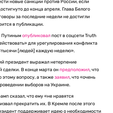
ести новые санкции против России, если
остигнуто до конца апреля. Глава Белого
еговоры за последние недели не достигли
рится в публикации.
 с Путиным
опубликовал
пост в соцсети Truth
 действовать» для урегулирования конфликта
 «тысячи [людей] каждую неделю».
ий президент выражал нетерпение
 сделки. В конце марта он
предположил
, что
о этому вопросу, а также
заявил
, что «очень
 проведении выборов на Украине.
амп сказал, что ему «не нравятся
извал прекратить их. В Кремле после этого
резидент поддерживает идею о необходимости