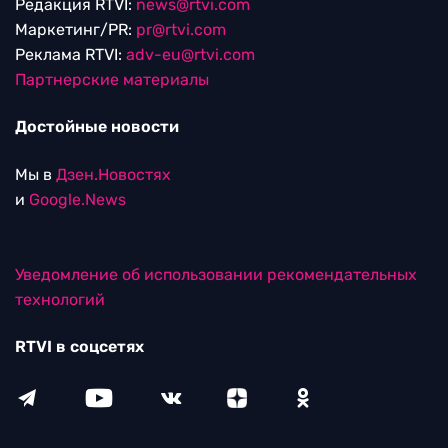
Редакция RTVI:
news@rtvi.com
Маркетинг/PR:
pr@rtvi.com
Реклама RTVI:
adv-eu@rtvi.com
Партнерские материалы
Достойные новости
Мы в
Дзен.Новостях
и
Google.News
Уведомление об использовании рекомендательных
технологий
RTVI в соцсетях