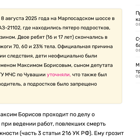
П
8 августа 2025 года на Марпосадском шоссе в
к
0
З-21102, где находились пятеро подростков,
ином. Двое ребят (16 и 17 лет) скончались в
С
б
жоги 70, 60 и 23% тела. Официальная причина
0
сии следствия, дети неофициально были
М
сменом Максимом Борисовым, сыном депутата
т
 ГУ МЧС по Чувашии
уточняли,
что также был
0
водитель, а подростков было запрещено
Максим Борисов проходит по делу о
при ведении работ, повлекших смерть
ности (часть 3 статьи 216 УК РФ). Ему грозит