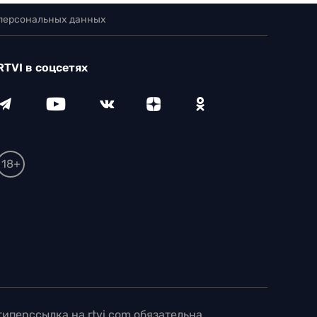
 персональных данных
RTVI в соцсетях
18+
иперссылка на rtvi.com обязательна