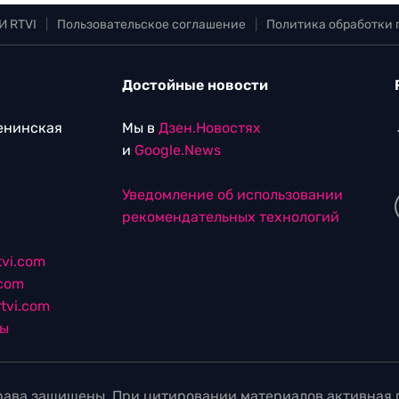
И RTVI
|
Пользовательское соглашение
|
Политика обработки
Достойные новости
Ленинская
Мы в
Дзен.Новостях
и
Google.News
Уведомление об использовании
рекомендательных технологий
vi.com
.com
tvi.com
лы
ава защищены. При цитировании материалов активная г