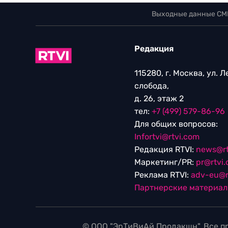
Выходные данные СМ
Редакция
115280, г. Москва, ул. 
слобода,
д. 26, этаж 2
тел:
+7 (499) 579-86-96
Для общих вопросов:
Infortvi@rtvi.com
Редакция RTVI:
news@rt
Маркетинг/PR:
pr@rtvi
Реклама RTVI:
adv-eu@r
Партнерские материа
© ООО "ЭрТиВиАй Продакшн". Все пр