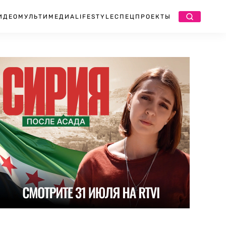
ИДЕО
МУЛЬТИМЕДИА
LIFESTYLE
СПЕЦПРОЕКТЫ