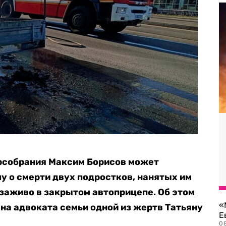
орсобрания Максим Борисов может
у о смерти двух подростков, нанятых им
 заживо в закрытом автоприцепе. Об этом
«
на адвоката семьи одной из жертв Татьяну
Е
0