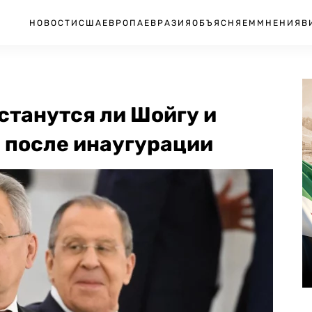
НОВОСТИ
США
ЕВРОПА
ЕВРАЗИЯ
ОБЪЯСНЯЕМ
МНЕНИЯ
В
станутся ли Шойгу и
 после инаугурации