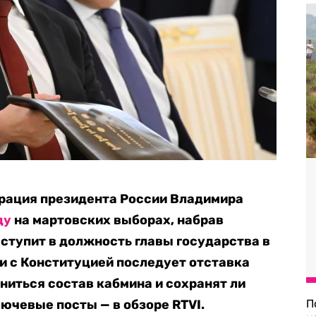
урация президента России Владимира
ду
на мартовских выборах, набрав
вступит в должность главы государства в
ии с Конституцией последует отставка
ниться состав кабмина и сохранят ли
ючевые посты — в обзоре RTVI.
П