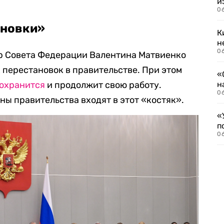
и
06
ановки»
К
н
06
ер Совета Федерации Валентина Матвиенко
перестановок в правительстве. При этом
«
охранится
и продолжит свою работу.
н
06
ны правительства входят в этот «костяк».
«
п
0