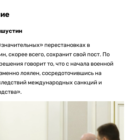
ние
ишустин
 «значительных» перестановках в
ин, скорее всего, сохранит свой пост. По
 решения говорит то, что с начала военной
зменно лоялен, сосредоточившись на
следствий международных санкций и
одства».