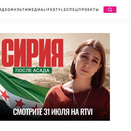
ИДЕО
МУЛЬТИМЕДИА
LIFESTYLE
СПЕЦПРОЕКТЫ