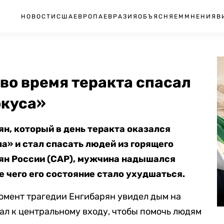
НОВОСТИ
США
ЕВРОПА
ЕВРАЗИЯ
ОБЪЯСНЯЕМ
МНЕНИЯ
В
во время теракта спасал
окуса»
ян, который в день теракта
оказался
ла» и
стал спасать людей из горящего
ян России (САР), мужчина надышался
е чего его состояние стало ухудшаться.
момент трагедии Енгибарян увидел дым на
ал к центральному входу, чтобы помочь людям