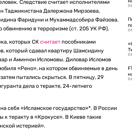
н
еловек. Следствие считает исполнителями
06
дан Таджикистана Далержона Мирзоева,
сидина Фаридуни и Мухаммадсобира Файзова.
П
п
о обвинению в терроризме (ст. 205 УК РФ).
0
ека, которых СК
считает
пособниками
«
Т
ов, который сдавал квартиру Шамсидину
06
вар и Аминчон Исломовы. Диловар Исломов
обиля «Рено», на котором обвиняемые в день
F
н
 затем пытались скрыться. В пятницу, 29
06
гуранта дела о теракте, 24-летнего
на себя «Исламское государство»*. В России
 к теракту в «Крокусе». В Киеве такие
нской истерией».