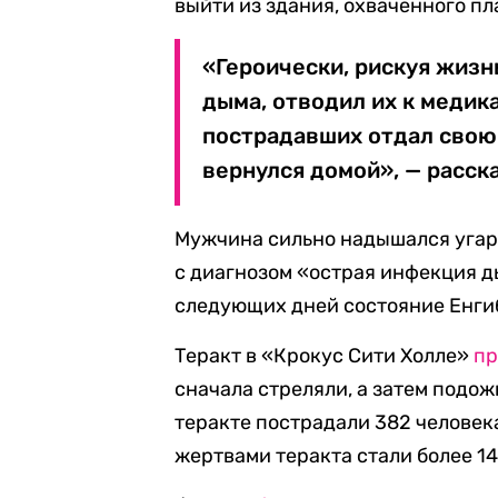
выйти из здания, охваченного п
«Героически, рискуя жизн
дыма, отводил их к медик
пострадавших отдал свою
вернулся домой», — расск
Мужчина сильно надышался угарн
с диагнозом «острая инфекция 
следующих дней состояние Енгиб
Теракт в «Крокус Сити Холле»
пр
сначала стреляли, а затем подо
теракте пострадали 382 челове
жертвами теракта стали более 14