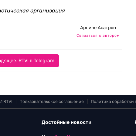
истическая организация
Арпине Асатрян
Связаться с автором
дящее. RTVI в Telegram
И RTVI
|
Пользовательское соглашение
|
Политика обработки
Достойные новости