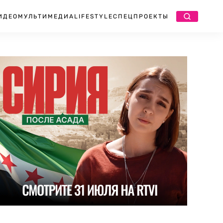
ИДЕО
МУЛЬТИМЕДИА
LIFESTYLE
СПЕЦПРОЕКТЫ