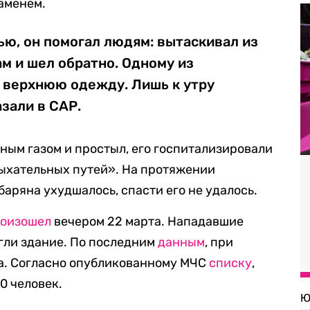
ламенем.
ью, он помогал людям: вытаскивал из
ам и шел обратно. Одному из
 верхнюю одежду. Лишь к утру
азали в САР.
ым газом и простыл, его госпитализировали
дыхательных путей». На протяжении
аряна ухудшалось, спасти его не удалось.
оизошел
вечером 22 марта. Нападавшие
жгли здание. По последним
данным
, при
ка. Согласно опубликованному МЧС
списку
,
0 человек.
Ю