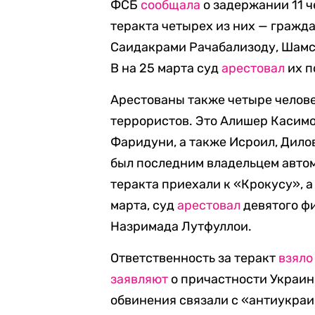
ФСБ
сообщала
о задержании 11 ч
теракта четырех из них — граж
Саидакрами Рачабализоду, Шам
В на 25 марта суд
арестовал
их п
Арестованы также четыре челов
террористов. Это Алишер Касим
Фаридуни, а также Исроил, Дило
был последним владельцем автом
теракта приехали к «Крокусу», а
марта, суд
арестовал
девятого фи
Назримада Лутфуллои.
Ответственность за теракт
взяло
заявляют
о причастности Украины
обвинения связали с «антиукраи