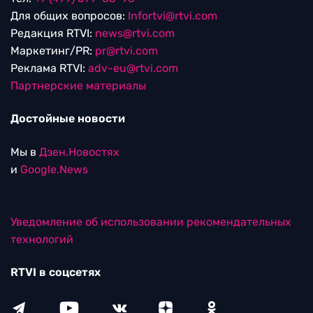
Для общих вопросов:
Infortvi@rtvi.com
Редакция RTVI:
news@rtvi.com
Маркетинг/PR:
pr@rtvi.com
Реклама RTVI:
adv-eu@rtvi.com
Партнерские материалы
Достойные новости
Мы в
Дзен.Новостях
и
Google.News
Уведомление об использовании рекомендательных
технологий
RTVI в соцсетях