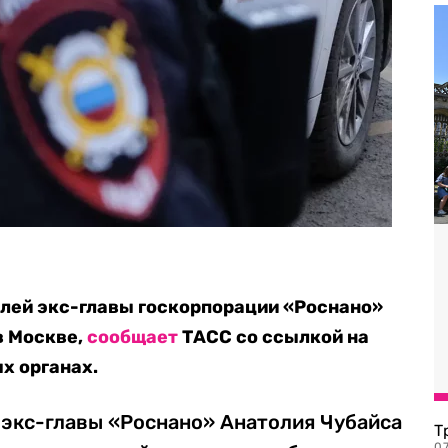
лей экс-главы госкорпорации «Роснано»
в Москве,
сообщает
ТАСС со ссылкой на
х органах.
экс-главы «Роснано» Анатолия Чубайса
Т
07