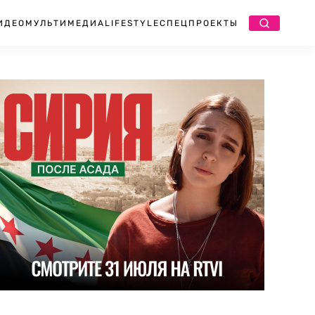
ИДЕО
МУЛЬТИМЕДИА
LIFESTYLE
СПЕЦПРОЕКТЫ