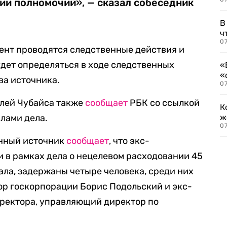
ии полномочий», — сказал собеседник
В
ч
07
мент проводятся следственные действия и
дет определяться в ходе следственных
«
«
ва источника.
07
лей Чубайса также
сообщает
РБК со ссылкой
К
алами дела.
ж
0
енный источник
сообщает
, что экс-
 в рамках дела о нецелевом расходовании 45
ала, задержаны четыре человека, среди них
р госкорпорации Борис Подольский и экс-
иректора, управляющий директор по