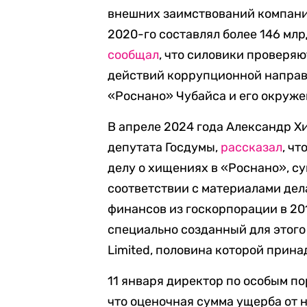
внешних заимствований компании
2020-го составлял более 146 мл
сообщал
, что силовики провер
действий коррупционной направ
«Роснано» Чубайса и его окруже
В апреле 2024 года Александр Х
депутата Госдумы,
рассказал
, ч
делу о хищениях в «Роснано», су
соответствии с материалами дел
финансов из госкорпорации в 20
специально созданный для этог
Limited, половина которой прин
11 января директор по особым 
что оценочная сумма ущерба от