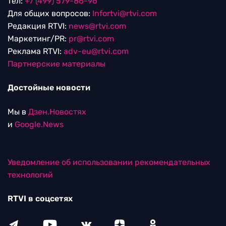
тел:
+7 (499) 579-86-96
Для общих вопросов:
Infortvi@rtvi.com
Редакция RTVI:
news@rtvi.com
Маркетинг/PR:
pr@rtvi.com
Реклама RTVI:
adv-eu@rtvi.com
Партнерские материалы
Достойные новости
Мы в
Дзен.Новостях
и
Google.News
Уведомление об использовании рекомендательных
технологий
RTVI в соцсетях