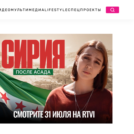
ИДЕО
МУЛЬТИМЕДИА
LIFESTYLE
СПЕЦПРОЕКТЫ