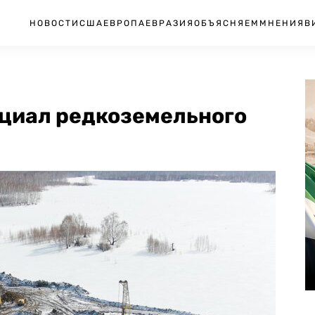
НОВОСТИ
США
ЕВРОПА
ЕВРАЗИЯ
ОБЪЯСНЯЕМ
МНЕНИЯ
В
нциал редкоземельного