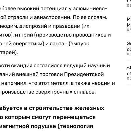
о
0
иболее высокий потенциал у алюминиево-
ой отрасли и авиастроении. По ее словам,
М
М
неодим, диспрозий и празеодим (их
05
итов), иттрий (производство проводников и
ерной энергетики) и лантан (выпуск
Э
о
тарей).
05
ости скандия согласился ведущий научный
«
о
ваний внешней торговли Президентской
05
напомнил, что этот металл, а также неодим и
производстве сверхпрочных сплавов.
ребуется в строительстве железных
по которым смогут перемещаться
магнитной подушке (технология