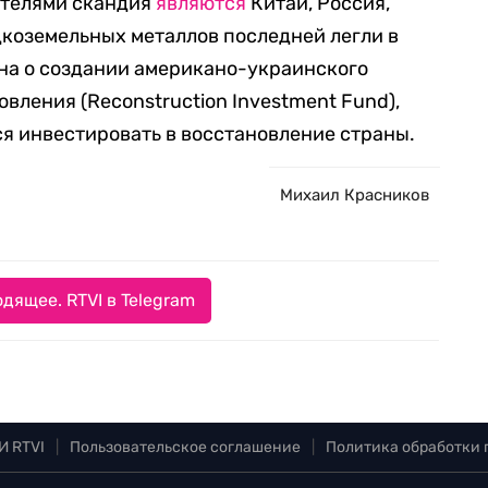
телями скандия
являются
Китай, Россия,
дкоземельных металлов последней легли в
на о создании американо-украинского
вления (Reconstruction Investment Fund),
ся инвестировать в восстановление страны.
Михаил Красников
дящее. RTVI в Telegram
И RTVI
|
Пользовательское соглашение
|
Политика обработки