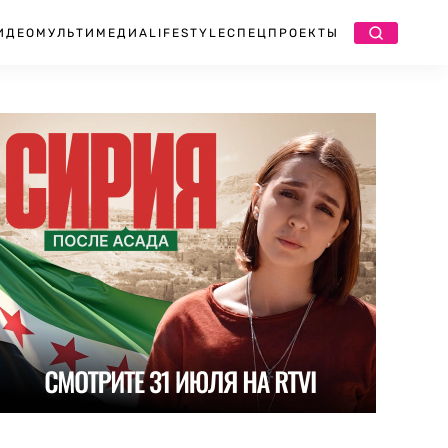
ИДЕО
МУЛЬТИМЕДИА
LIFESTYLE
СПЕЦПРОЕКТЫ