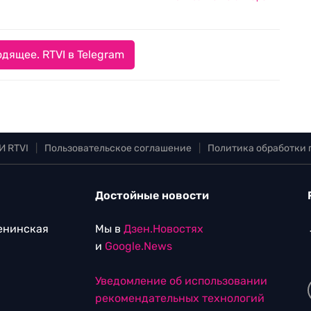
дящее. RTVI в Telegram
И RTVI
|
Пользовательское соглашение
|
Политика обработки
Достойные новости
Ленинская
Мы в
Дзен.Новостях
и
Google.News
Уведомление об использовании
рекомендательных технологий