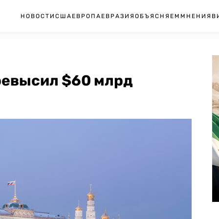
НОВОСТИ
США
ЕВРОПА
ЕВРАЗИЯ
ОБЪЯСНЯЕМ
МНЕНИЯ
В
ревысил $60 млрд