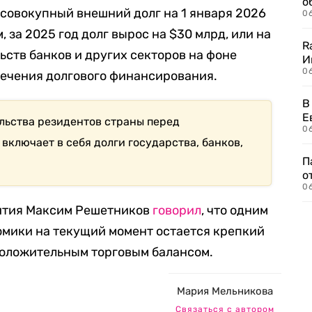
о
совокупный внешний долг на 1 января 2026
06
м, за 2025 год долг вырос на $30 млрд, или на
R
ьств банков и других секторов на фоне
И
0
лечения долгового финансирования.
В
Е
ельства резидентов страны перед
06
ключает в себя долги государства, банков,
П
о
06
ития Максим Решетников
говорил
, что одним
омики на текущий момент остается крепкий
положительным торговым балансом.
Мария Мельникова
Связаться с автором