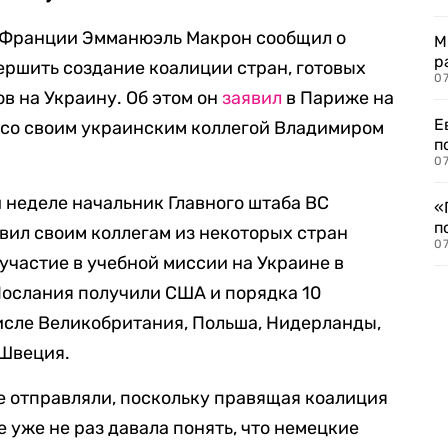
т Франции Эмманюэль Макрон сообщил о
М
р
ршить создание коалиции стран, готовых
07
в на Украину. Об этом он
заявил
в Париже на
Е
со своим украинским коллегой Владимиром
п
07
 неделе начальник Главного штаба ВС
«
п
ил своим коллегам из некоторых стран
07
участие в учебной миссии на Украине в
ослания получили США и порядка 10
числе Великобритания, Польша, Нидерланды,
 Швеция.
е отправляли, поскольку правящая коалиция
 уже не раз давала понять, что немецкие