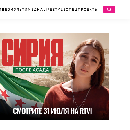
ИДЕО
МУЛЬТИМЕДИА
LIFESTYLE
СПЕЦПРОЕКТЫ