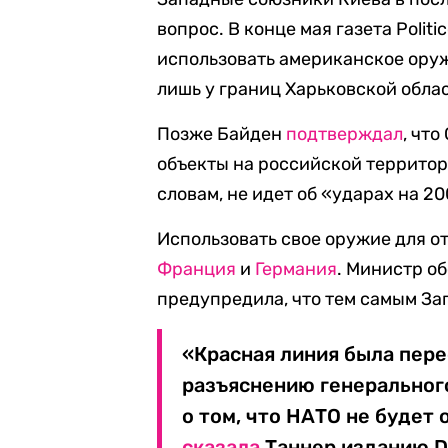
вопрос. В конце мая газета Politi
использовать американское оруж
лишь у границ Харьковской обла
Позже Байден
подтверждал
, чт
объекты на российской территори
словам, не идет об «ударах на 2
Использовать свое оружие для о
Франция
и
Германия
. Министр о
предупредила, что тем самым За
«Красная линия была пере
разъяснению генеральног
о том, что НАТО не будет 
сказала
Таннер изданию Di