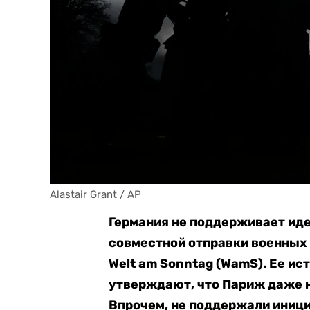
Alastair Grant / AP
Германия не поддерживает иде
совместной отправки военных 
Welt am Sonntag (WamS). Ее ис
утверждают, что Париж даже н
Впрочем, не поддержали иници