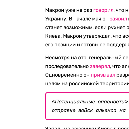
Макрон уже не раз
говорил
, что
Украину. В начале мая он
заявил
станет возможным, если рухнет 
Киева. Макрон утверждал, что вс
его позиции и готовы ее поддерж
Несмотря на это, генеральный с
последовательно
заверял
, что а
Одновременно он
призывал
разр
целям на российской территории
«Потенциальные опасности»
отправке войск альянса на
Западные союзники Киева в посл