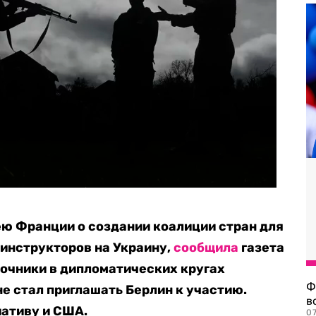
ю Франции о создании коалиции стран для
инструкторов на Украину,
сообщила
газета
точники в дипломатических кругах
Ф
е стал приглашать Берлин к участию.
в
ативу и США.
07