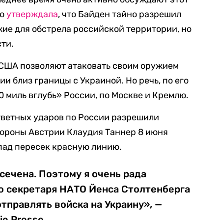
co
утверждала
, что Байден тайно разрешил
ие для обстрела российской территории, но
сти.
о США позволяют атаковать своим оружием
и близ границы с Украиной. Но речь, по его
00 миль вглубь» России, по Москве и Кремлю.
тветных ударов по России разрешили
бороны Австрии Клаудия Таннер 8 июня
пад пересек красную линию.
сечена. Поэтому я очень рада
о секретаря НАТО Йенса Столтенберга
отправлять войска на Украину», —
e Presse.