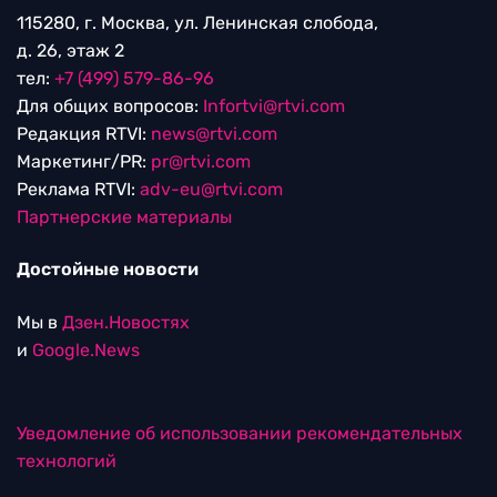
115280, г. Москва, ул. Ленинская слобода,
д. 26, этаж 2
тел:
+7 (499) 579-86-96
Для общих вопросов:
Infortvi@rtvi.com
Редакция RTVI:
news@rtvi.com
Маркетинг/PR:
pr@rtvi.com
Реклама RTVI:
adv-eu@rtvi.com
Партнерские материалы
Достойные новости
Мы в
Дзен.Новостях
и
Google.News
Уведомление об использовании рекомендательных
технологий