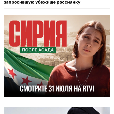
запросившую убежище россиянку