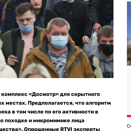
 комплекс «Досмотр» для скрытного
 местах. Предполагается, что алгоритм
ка в том числе по его активности в
по походке и микромимике лица
С
щества». Опрошенные RTVI эксперты