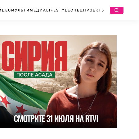
ИДЕО
МУЛЬТИМЕДИА
LIFESTYLE
СПЕЦПРОЕКТЫ