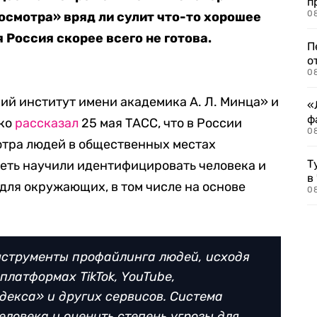
п
08
осмотра» вряд ли сулит что-то хорошее
я Россия скорее всего не готова.
П
о
08
й институт имени академика А. Л. Минца» и
«
ф
ко
рассказал
25 мая ТАСС, что в России
0
отра людей в общественных местах
Т
сеть научили идентифицировать человека и
в
 для окружающих, в том числе на основе
08
нструменты профайлинга людей, исходя
платформах TikTok, YouTube,
декса» и других сервисов. Система
еловека и оценить степень угрозы для