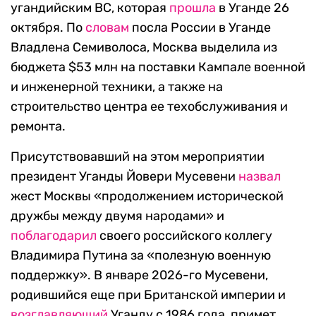
угандийским ВС, которая
прошла
в Уганде 26
октября. По
словам
посла России в Уганде
Владлена Семиволоса, Москва выделила из
бюджета $53 млн на поставки Кампале военной
и инженерной техники, а также на
строительство центра ее техобслуживания и
ремонта.
Присутствовавший на этом мероприятии
президент Уганды Йовери Мусевени
назвал
жест Москвы «продолжением исторической
дружбы между двумя народами» и
поблагодарил
своего российского коллегу
Владимира Путина за «полезную военную
поддержку». В январе 2026-го Мусевени,
родившийся еще при Британской империи и
возглавляющий
Уганду с 1986 года, примет