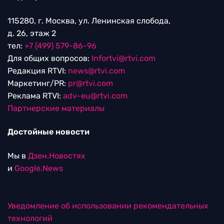
115280, г. Москва, ул. Ленинская слобода,
д. 26, этаж 2
тел:
+7 (499) 579-86-96
Для общих вопросов:
Infortvi@rtvi.com
Редакция RTVI:
news@rtvi.com
Маркетинг/PR:
pr@rtvi.com
Реклама RTVI:
adv-eu@rtvi.com
Партнерские материалы
Достойные новости
Мы в
Дзен.Новостях
и
Google.News
Уведомление об использовании рекомендательных
технологий