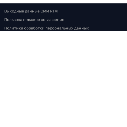
Выходные данные СМИ RTVI
Пользовательское соглашение
Политика обработки персональных данных
Редакция
115280, г. Москва, ул. Ленинская слобода,
д. 26, этаж 2
тел:
+7 (499) 579-86-96
Для общих вопросов:
Infortvi@rtvi.com
Редакция RTVI:
news@rtvi.com
Маркетинг/PR:
pr@rtvi.com
Реклама RTVI:
adv-eu@rtvi.com