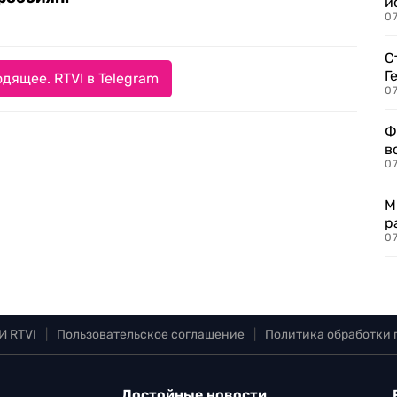
и
0
С
Г
дящее. RTVI в Telegram
07
Ф
в
07
М
р
07
И RTVI
|
Пользовательское соглашение
|
Политика обработки
Достойные новости