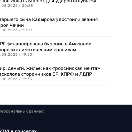
спользовать Starlink для ударов вглубь РФ
7.08.2026 / 20:58
таршего сына Кадырова удостоили звания
ероя Чечни
.08.2026 / 20:31
РГ финансировала бурение в Амазонии
опреки климатическим правилам
.08.2026 / 19:50
ир, деньги, жилье: как «российская мечта»
асколола сторонников ЕР, КПРФ и ЛДПР
.08.2026 / 19:33
 персональных данных
RTVI в соцсетях