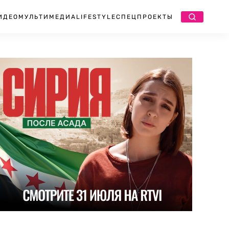
ИДЕО
МУЛЬТИМЕДИА
LIFESTYLE
СПЕЦПРОЕКТЫ