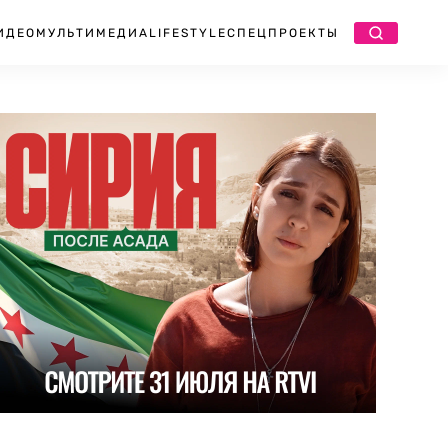
ИДЕО
МУЛЬТИМЕДИА
LIFESTYLE
СПЕЦПРОЕКТЫ