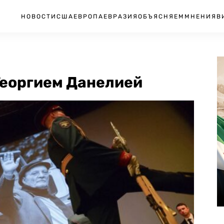
НОВОСТИ
США
ЕВРОПА
ЕВРАЗИЯ
ОБЪЯСНЯЕМ
МНЕНИЯ
В
Георгием Данелией