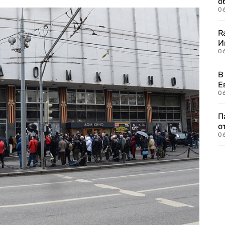
о
06
R
И
0
В
Е
06
П
о
06