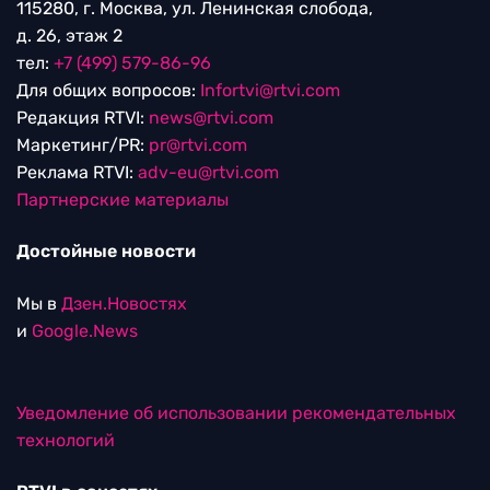
115280, г. Москва, ул. Ленинская слобода,
д. 26, этаж 2
тел:
+7 (499) 579-86-96
Для общих вопросов:
Infortvi@rtvi.com
Редакция RTVI:
news@rtvi.com
Маркетинг/PR:
pr@rtvi.com
Реклама RTVI:
adv-eu@rtvi.com
Партнерские материалы
Достойные новости
Мы в
Дзен.Новостях
и
Google.News
Уведомление об использовании рекомендательных
технологий