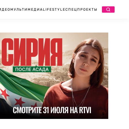
ИДЕО
МУЛЬТИМЕДИА
LIFESTYLE
СПЕЦПРОЕКТЫ