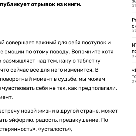
з
публикует отрывок из книги.
07
Р
с
07
рой совершает важный для себя поступок и
N
 эмоции по этому поводу. Вспомните хотя
п
07
о размышляет над тем, какую таблетку
то сейчас все для него изменится. В
«
т
 поворотный момент в судьбе, мы можем
07
 чувствовать себя не так, как предполагали.
мент.
встречу новой жизни в другой стране, может
ать эйфорию, радость, предвкушение. По
стерянность», «усталость»,