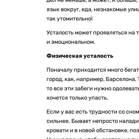
дел не меньше, а может, и больш
язык вокруг, еда, незнакомые ули
так утомительно!
Усталость может проявляться на 
и эмоциональном.
Физическая усталость
Поначалу приходится много бегать
город, как, например, Барселона,
то все эти забеги нужно одолевать
хочется только упасть.
Если у вас есть трудности со сно
сильнее. Бывает непросто налади
кровати и в новой обстановке, по