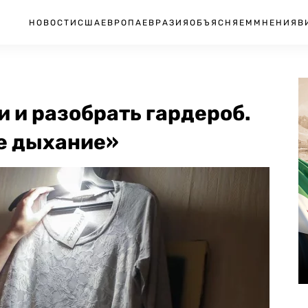
НОВОСТИ
США
ЕВРОПА
ЕВРАЗИЯ
ОБЪЯСНЯЕМ
МНЕНИЯ
В
и и разобрать гардероб.
е дыхание»