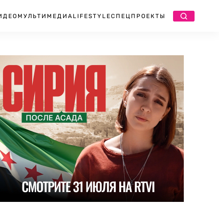
ИДЕО
МУЛЬТИМЕДИА
LIFESTYLE
СПЕЦПРОЕКТЫ