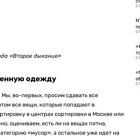
с
07
N
п
07
«
т
нда «Второе дыхание»
07
«
шенную одежду
о
07
 Мы, во-первых, просим сдавать все
отом все вещи, которые попадают в
ртировку в центрах сортировки в Москве или
но, оцениваем, есть ли на вещах пятна,
категорию «мусор», а остальное уже идет на