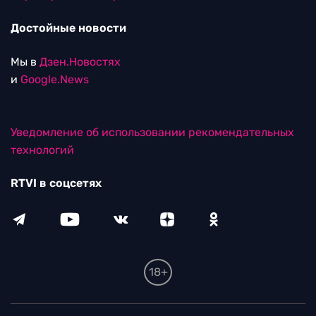
Достойные новости
Мы в
Дзен.Новостях
и
Google.News
Уведомление об использовании рекомендательных
технологий
RTVI в соцсетях
18+