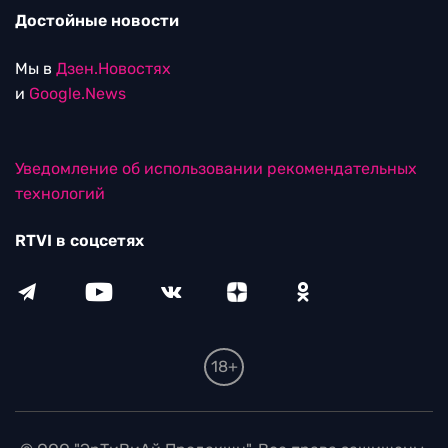
Достойные новости
Мы в
Дзен.Новостях
и
Google.News
Уведомление об использовании рекомендательных
технологий
RTVI в соцсетях
18+