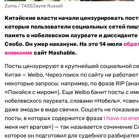
Zuma / TASSJayne Russell
Китайские власти начали цензурировать пост
которые пользователи социальных сетей пиш
память о нобелевском лауреате и диссиденте
Сяобо. Он умер накануне. На это 14 июля
обра
внимание
сайт Mashable.
Посты цензурируют в крупнейшей социальной с
Китая — Weibo. Через поиск по сайту не работают
некоторые запросы: например, по фразе RIP (ана
«Покойся с миром»). Еще Weibo банит посты с им
нобелевского лауреата, словами «Нобель», «свеч
даже эмодзи в виде свечки. Соцсеть не показыва
посты, в которых содержится фраза
I have no ene
меня нет врагов») — так называется сочинение С
которое он подготовил для судебного разбирател