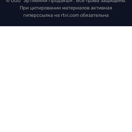
© ООО "ЭрТиВиАй Продакшн". Все права защищены.
При цитировании материалов активная
гиперссылка на rtvi.com обязательна