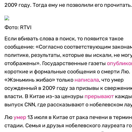
2009 году. Тогда ему не позволили его прочитать.
Фото: RTVI
Если вбивать слова в поиск, то появится такое
сообщение: «Согласно соответствующим законам
политике, результаты, которые вы искали, не мог
отображены». Государственные газеты
опублико
короткие и формальные сообщения о смерти Лю.
«Жэньминь жибао» только
написала
, что умер
осужденный в 2009 году за призывы к свержени
власти. В Китае из-за цензуры
прерывают
кажды
выпуск CNN, где рассказывают о нобелевском ла
Лю
умер
13 июля в Китае от рака печени в терми
стадии. Семья и друзья нобелевского лауреата г