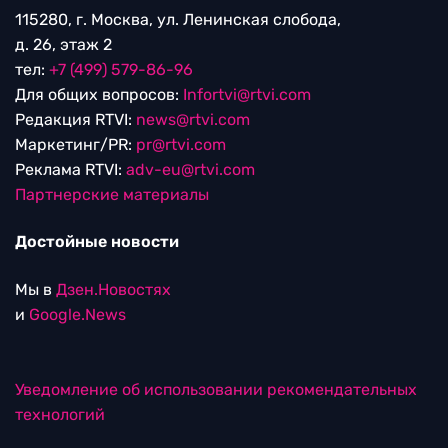
115280, г. Москва, ул. Ленинская слобода,
д. 26, этаж 2
тел:
+7 (499) 579-86-96
Для общих вопросов:
Infortvi@rtvi.com
Редакция RTVI:
news@rtvi.com
Маркетинг/PR:
pr@rtvi.com
Реклама RTVI:
adv-eu@rtvi.com
Партнерские материалы
Достойные новости
Мы в
Дзен.Новостях
и
Google.News
Уведомление об использовании рекомендательных
технологий