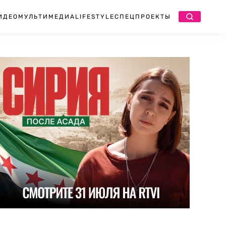
ИДЕО
МУЛЬТИМЕДИА
LIFESTYLE
СПЕЦПРОЕКТЫ