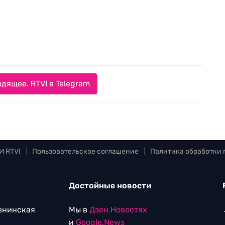
дящее. RTVI в Telegram
И RTVI
|
Пользовательское соглашение
|
Политика обработки
Достойные новости
Ленинская
Мы в
Дзен.Новостях
и
Google.News