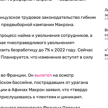
Л
з
анцузское трудовое законодательство гибким
0
в предвыборной кампании Макрона.
В
с
роцесс найма и увольнения сотрудников, а
0
чае «несправедливого увольнения»
изить безработицу до 7% к 2022 году. Сейчас
«
в
. Планируется, что изменения вступят в силу
0
 во Франции. Он
вылетел
на осмотр
ском бассейне, пострадавших от урагана
ции в Афинах Макрон заявил, что «твердо
прислушиваясь к «лентяям и циникам».
дыдущего президента Франсуа Олланда