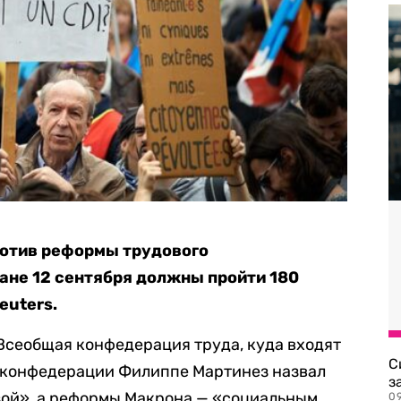
ротив реформы трудового
ране 12 сентября должны пройти 180
euters.
Всеобщая конфедерация труда, куда входят
С
а конфедерации Филиппе Мартинез назвал
з
ой», а реформы Макрона — «социальным
0