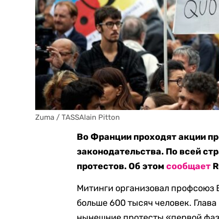
Zuma / TASSAlain Pitton
Во Франции проходят акции п
законодательства. По всей ст
протестов. Об этом
сообщает
R
Митинги организовал профсоюз 
больше 600 тысяч человек. Глав
нынешние протесты «первой фаз