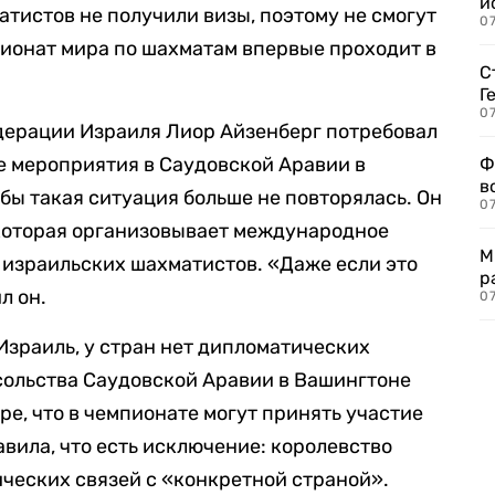
и
атистов не получили визы, поэтому не смогут
0
пионат мира по шахматам впервые проходит в
С
Г
07
ерации Израиля Лиор Айзенберг потребовал
е мероприятия в Саудовской Аравии в
Ф
в
обы такая ситуация больше не повторялась. Он
07
 которая организовывает международное
М
 израильских шахматистов. «Даже если это
р
л он.
07
Израиль, у стран нет дипломатических
сольства Саудовской Аравии в Вашингтоне
е, что в чемпионате могут принять участие
авила, что есть исключение: королевство
ческих связей с «конкретной страной».