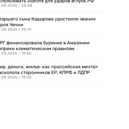
спользовать Starlink для ударов вглубь РФ
7.08.2026 / 20:58
таршего сына Кадырова удостоили звания
ероя Чечни
.08.2026 / 20:31
РГ финансировала бурение в Амазонии
опреки климатическим правилам
.08.2026 / 19:50
ир, деньги, жилье: как «российская мечта»
асколола сторонников ЕР, КПРФ и ЛДПР
.08.2026 / 19:33