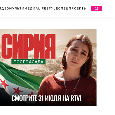
ИДЕО
МУЛЬТИМЕДИА
LIFESTYLE
СПЕЦПРОЕКТЫ