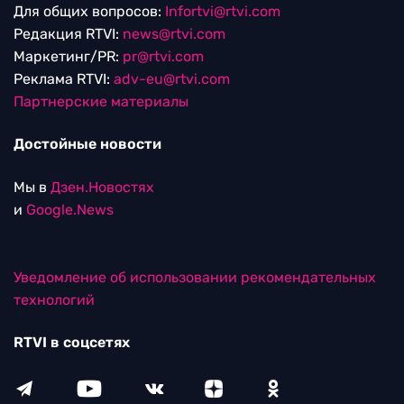
Для общих вопросов:
Infortvi@rtvi.com
Редакция RTVI:
news@rtvi.com
Маркетинг/PR:
pr@rtvi.com
Реклама RTVI:
adv-eu@rtvi.com
Партнерские материалы
Достойные новости
Мы в
Дзен.Новостях
и
Google.News
Уведомление об использовании рекомендательных
технологий
RTVI в соцсетях