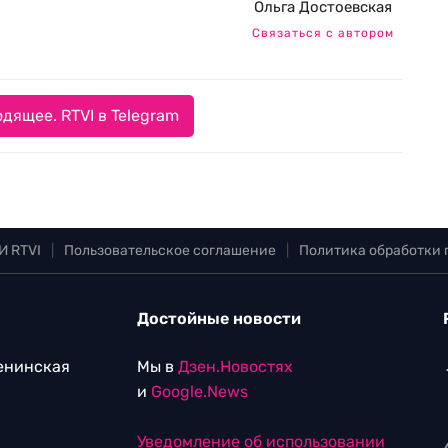
Ольга Достоевская
Связаться с автором
дящее. RTVI в Telegram
И RTVI
|
Пользовательское соглашение
|
Политика обработки
Достойные новости
Ленинская
Мы в
Дзен.Новостях
и
Google.News
Уведомление об использовании