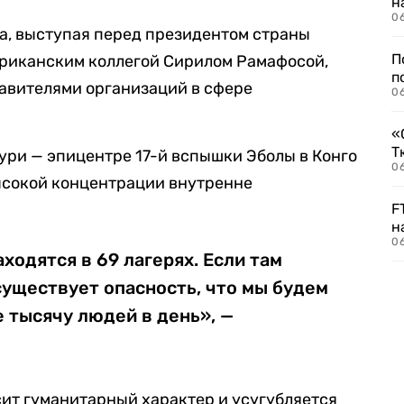
н
06
а, выступая перед президентом страны
П
риканским коллегой Сирилом Рамафосой,
п
авителями организаций в сфере
0
«
Т
тури — эпицентре 17-й вспышки Эболы в Конго
06
ысокой концентрации внутренне
F
н
06
аходятся в 69 лагерях. Если там
существует опасность, что мы будем
 тысячу людей в день», —
сит гуманитарный характер и усугубляется