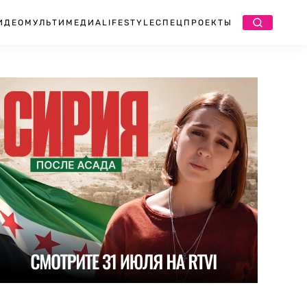
ИДЕО
МУЛЬТИМЕДИА
LIFESTYLE
СПЕЦПРОЕКТЫ