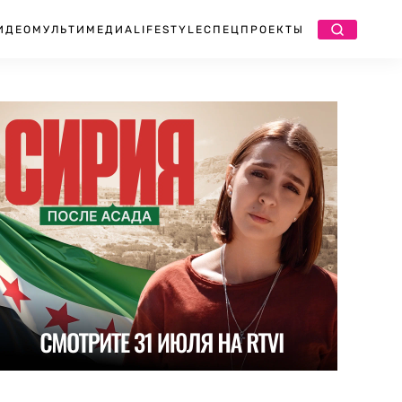
ИДЕО
МУЛЬТИМЕДИА
LIFESTYLE
СПЕЦПРОЕКТЫ