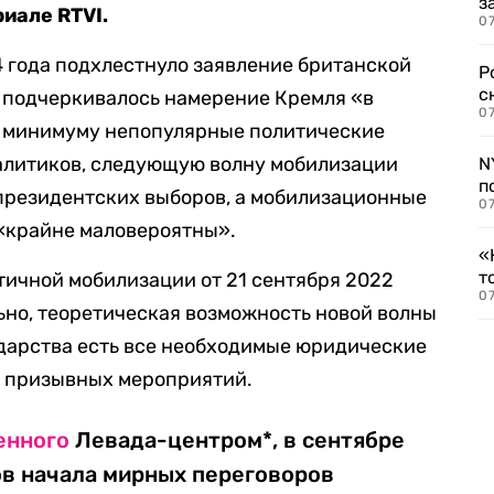
з
риале RTVI.
07
 года подхлестнуло заявление британской
Р
с
ом подчеркивалось намерение Кремля «в
07
к минимуму непопулярные политические
алитиков, следующую волну мобилизации
N
п
президентских выборов, а мобилизационные
07
 «крайне маловероятны».
«
т
тичной мобилизации от 21 сентября 2022
07
ьно, теоретическая возможность новой волны
ударства есть все необходимые юридические
х призывных мероприятий.
енного
Левада-центром*, в сентябре
ов начала мирных переговоров