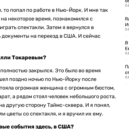
о
06
, то попал по работе в Нью-Йорк. И мне так
я на некоторое время, познакомился с
R
И
играть спектакли. Затем я вернулся в
0
ь документы на переезд в США. И сейчас
В
Е
06
Вилли Токаревым?
П
 полностью закрылся. Это было во время
о
06
 шел поздно ночью по Нью-Йорку после
стояла огромная женщина с огромным бюстом,
рат, а рядом стоял человек небольшого роста,
а другую сторону Таймс-сквера. И я понял,
ли цветы со спектакля, и я вручил их ему.
вые события здесь, в США?