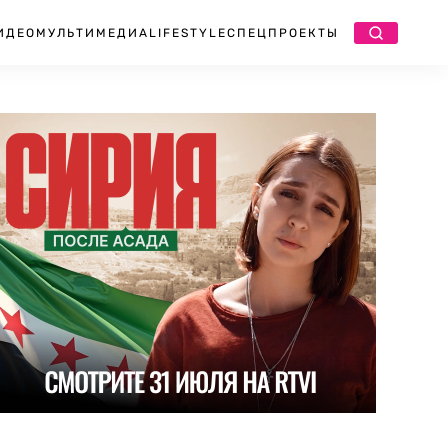
ИДЕО
МУЛЬТИМЕДИА
LIFESTYLE
СПЕЦПРОЕКТЫ