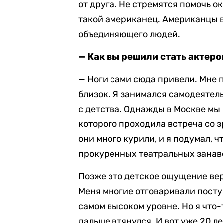
от друга. Не стремятся помочь о
такой американец. Американцы вс
объединяющего людей.
— Как вы решили стать актер
— Ноги сами сюда привели. Мне по
близок. Я занимался самодеятель
с детства. Однажды в Москве мы 
которого проходила встреча со з
они много курили, и я подумал, ч
прокуренных театральных занавес
Позже это детское ощущение верн
Меня многие отговаривали поступ
самом высоком уровне. Но я что-
дальше втянулся. И вот уже 20 л