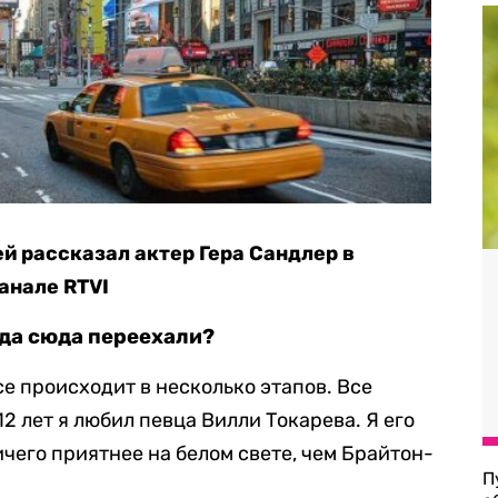
й рассказал актер Гера Сандлер в
анале RTVI
гда сюда переехали?
се происходит в несколько этапов. Все
 12 лет я любил певца Вилли Токарева. Я его
ничего приятнее на белом свете, чем Брайтон-
П