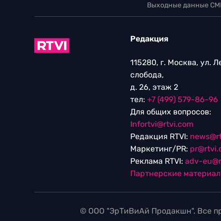
Выходные данные СМ
Редакция
115280, г. Москва, ул. 
слобода,
д. 26, этаж 2
тел:
+7 (499) 579-86-96
Для общих вопросов:
Infortvi@rtvi.com
Редакция RTVI:
news@rt
Маркетинг/PR:
pr@rtvi
Реклама RTVI:
adv-eu@r
Партнерские материа
© ООО "ЭрТиВиАй Продакшн". Все пр