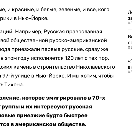
, и красные, и белые, зеленые, и все, кого
Л
ерики в Нью-Йорке.
з
0
аций. Например, Русская православная
В
ервой общественной русско-американской
с
0
сюда приезжали первые русские, сразу же
в этом году исполняется 120 лет с тех пор,
«
ожил камень в строительство Николаевского
в
0
а 97-й улице в Нью-Йорке. И мы хотим, чтобы
ть Тихона.
коление, которое эмигрировало в 70-х
 группы и их интересуют русская
 новые приезжие будто быстрее
тся в американском обществе.