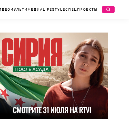
ИДЕО
МУЛЬТИМЕДИА
LIFESTYLE
СПЕЦПРОЕКТЫ