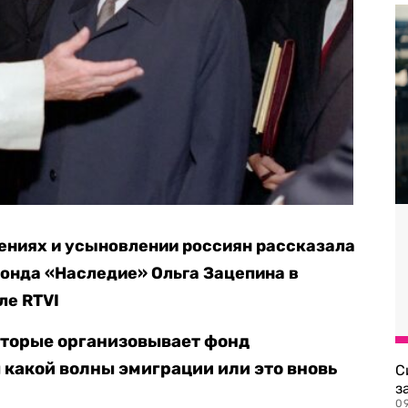
ениях и усыновлении россиян рассказала
онда «Наследие» Ольга Зацепина в
ле RTVI
которые организовывает фонд
какой волны эмиграции или это вновь
С
з
0