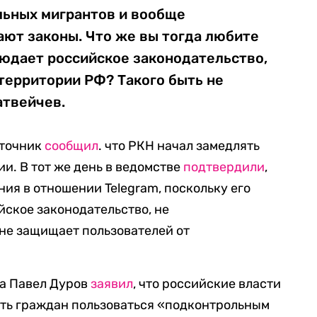
льных мигрантов и вообще
ают законы. Что же вы тогда любите
людает российское законодательство,
 территории РФ? Такого быть не
атвейчев.
сточник
сообщил
. что РКН начал замедлять
и. В тот же день в ведомстве
подтвердили
,
ия в отношении Telegram, поскольку его
йское законодательство, не
не защищает пользователей от
а Павел Дуров
заявил
, что российские власти
ить граждан пользоваться «подконтрольным