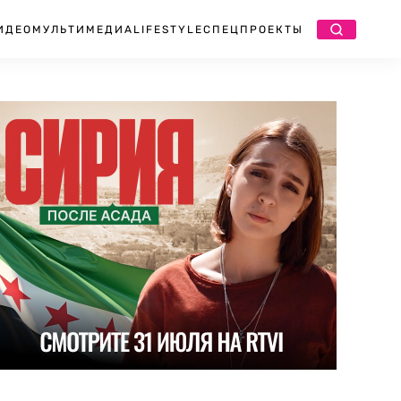
ИДЕО
МУЛЬТИМЕДИА
LIFESTYLE
СПЕЦПРОЕКТЫ