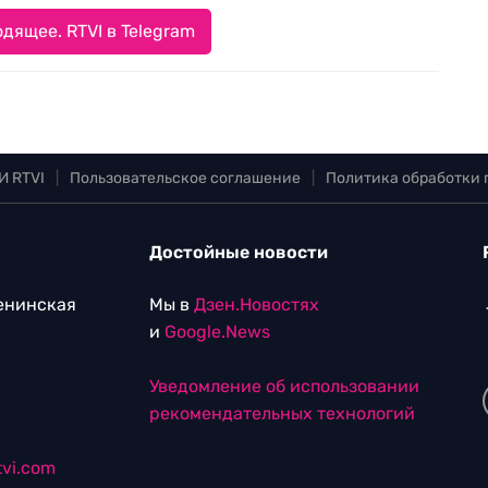
дящее. RTVI в Telegram
И RTVI
|
Пользовательское соглашение
|
Политика обработки
Достойные новости
Ленинская
Мы в
Дзен.Новостях
и
Google.News
Уведомление об использовании
рекомендательных технологий
vi.com