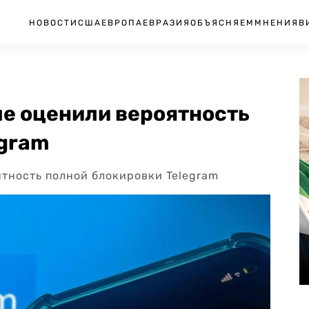
НОВОСТИ
США
ЕВРОПА
ЕВРАЗИЯ
ОБЪЯСНЯЕМ
МНЕНИЯ
В
ме оценили вероятность
egram
тность полной блокировки Telegram