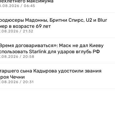
рехлетнего максимума
8.08.2026 / 06:45
родюсеры Мадонны, Бритни Спирс, U2 и Blur
мер в возрасте 69 лет
.08.2026 / 21:32
Время договариваться»: Маск не дал Киеву
спользовать Starlink для ударов вглубь РФ
7.08.2026 / 20:58
таршего сына Кадырова удостоили звания
ероя Чечни
.08.2026 / 20:31