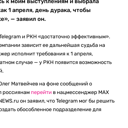
сь к моим выступлениям и выбрала
к 1 апреля, день дурака, чтобы
е», — заявил он.
Telegram и РКН «достаточно эффективным».
компании зависит ее дальнейшая судьба на
жер исполнит требования к 1 апреля,
ратном случае — у РКН появится возможность
й.
 Олег Матвейчев на фоне сообщений о
ал россиянам
перейти
в нацмессенджер MAX
NEWS.ru он заявил, что Telegram мог бы решить
оздать обособленное подразделение для