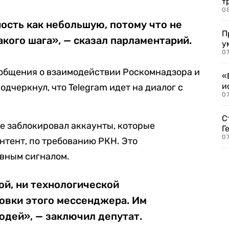
т
0
ость как небольшую, потому что не
П
кого шага», — сказал парламентарий.
у
07
общения о взаимодействии Роскомнадзора и
«
и
дчеркнул, что Telegram идет на диалог с
0
С
е заблокировал аккаунты, которые
Г
07
тент, по требованию РКН. Это
ивным сигналом.
ой, ни технологической
овки этого мессенджера. Им
юдей», — заключил депутат.