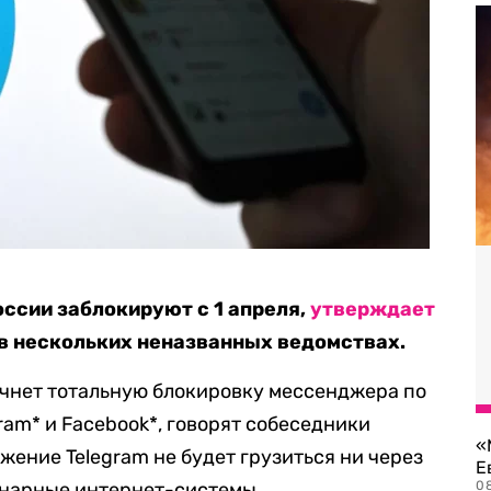
оссии заблокируют с 1 апреля,
утверждает
 в нескольких неназванных ведомствах.
ачнет тотальную блокировку мессенджера по
gram* и Facebook*, говорят собеседники
«
жение Telegram не будет грузиться ни через
Е
онарные интернет-системы.
0