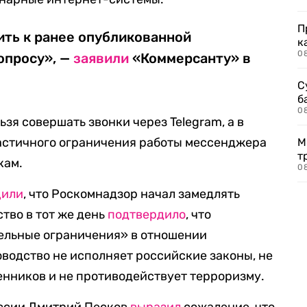
П
ить к ранее опубликованной
к
0
опросу», —
заявили
«Коммерсанту» в
С
б
0
ьзя совершать звонки через Telegram, а в
астичного ограничения работы мессенджера
М
т
кам.
0
щили
, что Роскомнадзор начал замедлять
ство в тот же день
подтвердило
, что
ельные ограничения» в отношении
оводство не исполняет российские законы, не
нников и не противодействует терроризму.