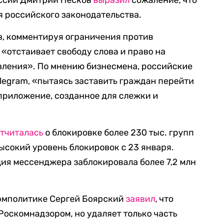
оссии Дмитрий Песков
выразил
сожаление, что
я российского законодательства.
в, комментируя ограничения против
с «отстаивает свободу слова и право на
вления». По мнению бизнесмена, российские
elegram, «пытаясь заставить граждан перейти
приложение, созданное для слежки и
отчиталась
о блокировке более 230 тыс. групп
высокий уровень блокировок с 23 января.
ция мессенджера заблокировала более 7,2 млн
ормполитике Сергей Боярский
заявил
, что
 Роскомнадзором, но удаляет только часть