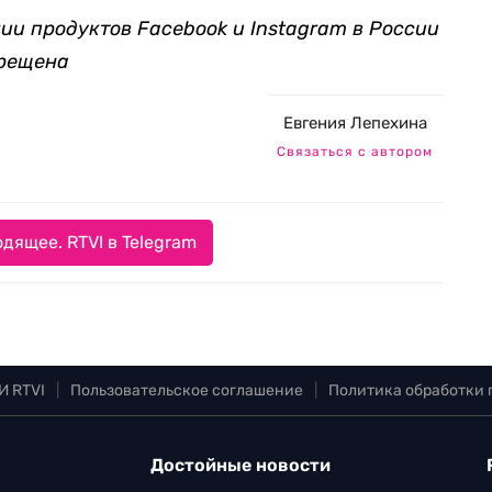
ии продуктов Facebook и Instagram в России
прещена
Евгения Лепехина
Связаться с автором
дящее. RTVI в Telegram
И RTVI
|
Пользовательское соглашение
|
Политика обработки
Достойные новости