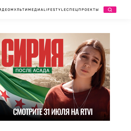
ИДЕО
МУЛЬТИМЕДИА
LIFESTYLE
СПЕЦПРОЕКТЫ