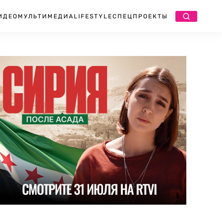
ИДЕО
МУЛЬТИМЕДИА
LIFESTYLE
СПЕЦПРОЕКТЫ