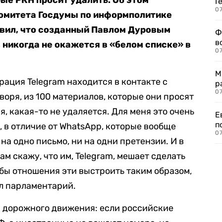
рые РКН просит удалить. Об этом
Г
07
комитета Госдумы по информполитике
явил, что созданный Павлом Дуровым
Ф
в
 никогда не окажется в «белом списке» в
07
М
ация Telegram находится в контакте с
р
07
воря, из 100 материалов, которые они просят
я, какая-то не удаляется. Для меня это очень
Е
п
, в отличие от WhatsApp, которые вообще
07
на одно письмо, ни на одни претензии. И в
ам скажу, что им, Telegram, мешает сделать
обы отношения эти выстроить таким образом,
ал парламентарий.
и дорожного движения: если российские