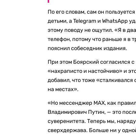
По его словам, сам он пользуетс
детьми, а Telegram и WhatsApp у
этому поводу не ощутил. «Я в дв
телефон, потому что раньше я в т
пояснил собеседник издания.
При этом Боярский согласился с
«нахраписто и настойчиво» и эт
добавил, что тоже «сталкивался
на местах».
«Но мессенджер MAX, как прави
Владимирович Путин, — это пос
суверенитета. Теперь мы, наряду
сверхдержава. Больше ни у одной